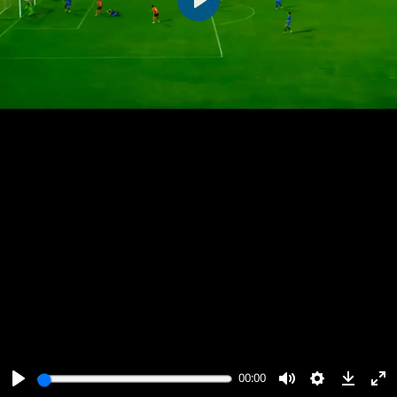
پخش
00:00
00:00