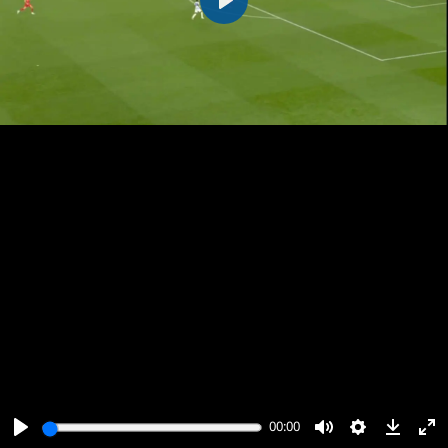
پخش
00:00
00:00