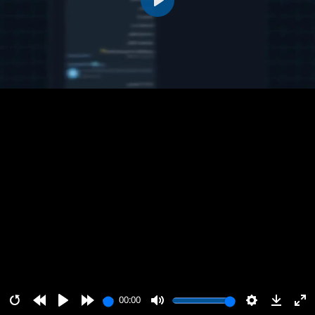
پخش
00:00
00:00